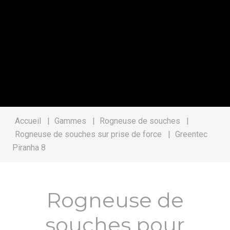
Accueil
|
Gammes
|
Rogneuse de souches
|
Rogneuse de souches sur prise de force
|
Greentec
Piranha 8
Rogneuse de
souches pour