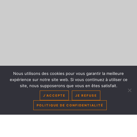
Nous utilisons des cookies pour vous garantir la meilleure
expérience sur notre site web. Si vous continuez à utiliser ce
site, nous supposerons que vous en êtes satisfait.
J'ACCEPTE
JE REFUSE
GREENTEC AUTOMATIC CONTRO
POLITIQUE DE CONFIDENTIALITÉ
Le Greentec Automatic Control permet un rognage homogène et fluide,
garantissant une consommation en carburant et une charge sur l’arbre de
transmission plus faibles.