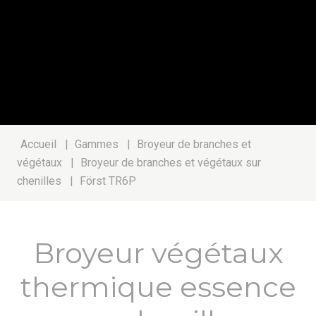
Accueil
|
Gammes
|
Broyeur de branches et
végétaux
|
Broyeur de branches et végétaux sur
chenilles
|
Först TR6P
Broyeur végétaux
thermique essence