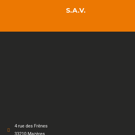
S.A.V.
4 rue des Frênes
33210 Mazères