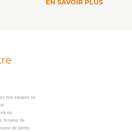
EN SAVOIR PLUS
tre
utes nos équipes se
us
vis ou
s, broyeur de
royeur de pente,