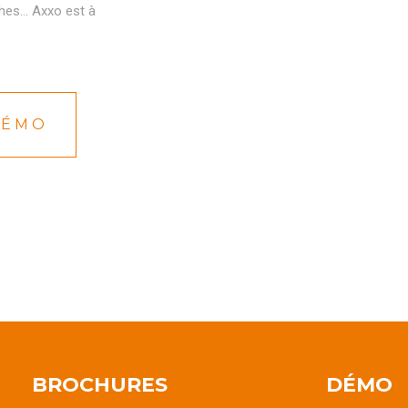
hes… Axxo est à
DÉMO
BROCHURES
DÉMO