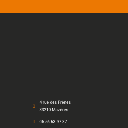
4 rue des Frênes
33210 Mazères
05 56 63 97 37