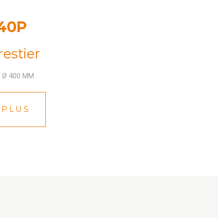
 40P
restier
Ø 400 MM
 PLUS