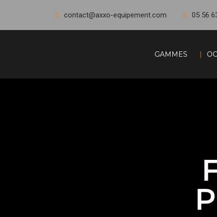
contact@axxo-equipement.com
05 56 6
GAMMES
OC
P