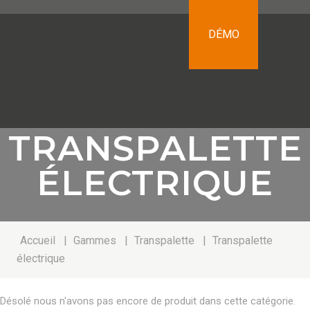
DÉMO
TRANSPALETTE
ÉLECTRIQUE
Accueil
|
Gammes
|
Transpalette
|
Transpalette
électrique
Désolé nous n'avons pas encore de produit dans cette catégorie.